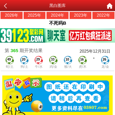
黑白图库
2026年
2025年
2024年
2023年
2022年
不死码B
第
365
期开奖结果
2025年12月31日
+
49
20
29
33
10
16
26
蛇/土
狗/土
牛/水
鸡/金
猴/火
虎/木
龙/金