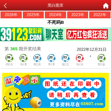
黑白图库
2026年
2025年
2024年
2023年
2022年
不死码B
第
365
期开奖结果
2022年12月31日
+
06
21
10
20
03
45
22
鸡/火
马/木
蛇/水
羊/木
鼠/土
马/火
蛇/金