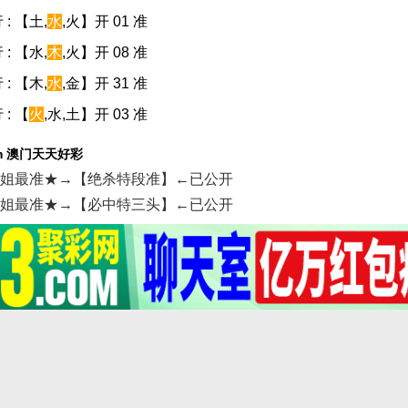
: 【土,
水
,火】开 01 准
: 【水,
木
,火】开 08 准
: 【木,
水
,金】开 31 准
: 【
火
,水,土】开 03 准
om 澳门天天好彩
 ★白姐最准★→【绝杀特段准】←已公开
 ★白姐最准★→【必中特三头】←已公开