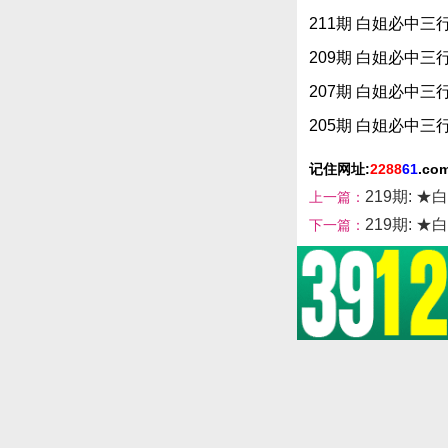
211期 白姐必中三行 
209期 白姐必中三行 
207期 白姐必中三行 
205期 白姐必中三行 
记住网址:
2288
61
.c
219期:
上一篇：
219期:
下一篇：