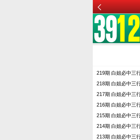
219期 白姐必中三行 
218期 白姐必中三行 
217期 白姐必中三行 
216期 白姐必中三行 
215期 白姐必中三行 
214期 白姐必中三行 
213期 白姐必中三行 